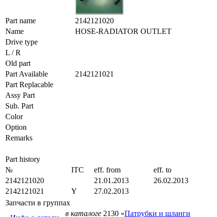
Part name
2142121020
Name
HOSE-RADIATOR OUTLET
Drive type
L / R
Old part
Part Available
2142121021
Part Replacable
Assy Part
Sub. Part
Color
Option
Remarks
Part history
№
ITC
eff. from
eff. to
2142121020
21.01.2013
26.02.2013
2142121021
Y
27.02.2013
Запчасти в группах
в каталоге
2130 «
Патрубки и шланги