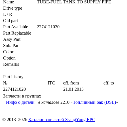
Name
TUBE-FUEL TANK TO SUPPLY PIPE
Drive type
L / R
Old part
Part Available
2274121020
Part Replacable
Assy Part
Sub. Part
Color
Option
Remarks
Part history
№
ITC
eff. from
eff. to
2274121020
21.01.2013
Запчасти в группах
Инфо о детали
в каталоге
2210 «
Топливный бак (DSL)
»
© 2013–2026
Каталог запчастей SsangYong EPC