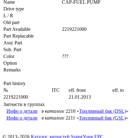
Name
CAP-FUEL PUMP
Drive type
L / R
Old part
Part Available
2219221000
Part Replacable
Assy Part
Sub. Part
Color
???
Option
Remarks
Part history
№
ITC
eff. from
eff. to
2219221000
21.01.2013
Запчасти в группах
Инфо о детали
в каталоге
2210 «
Топливный бак (DSL)
»
Инфо о детали
в каталоге
2211 «
Топливный бак (GSL)
»
© 2013–2026
Каталог запчастей SsangYong EPC