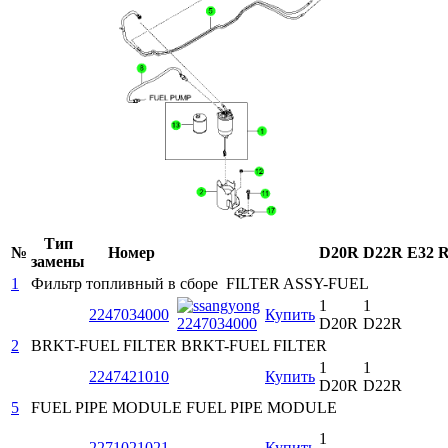
Тип
№
Номер
D20R
D22R
E32
R
замены
1
Фильтр топливный в сборе
FILTER ASSY-FUEL
1
1
2247034000
Купить
D20R
D22R
2
BRKT-FUEL FILTER
BRKT-FUEL FILTER
1
1
2247421010
Купить
D20R
D22R
5
FUEL PIPE MODULE
FUEL PIPE MODULE
1
2271021021
Купить