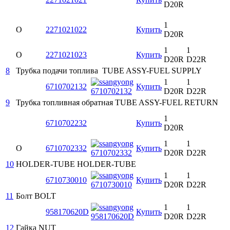
D20R
1
O
2271021022
Купить
D20R
1
1
O
2271021023
Купить
D20R
D22R
8
Трубка подачи топлива
TUBE ASSY-FUEL SUPPLY
1
1
6710702132
Купить
D20R
D22R
9
Трубка топливная обратная
TUBE ASSY-FUEL RETURN
1
6710702232
Купить
D20R
1
1
O
6710702332
Купить
D20R
D22R
10
HOLDER-TUBE
HOLDER-TUBE
1
1
6710730010
Купить
D20R
D22R
11
Болт
BOLT
1
1
958170620D
Купить
D20R
D22R
12
Гайка
NUT