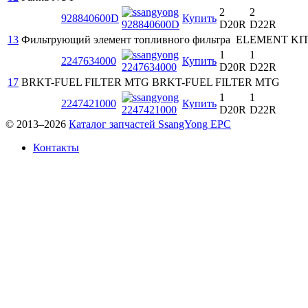
2
2
928840600D
Купить
D20R
D22R
13
Фильтрующий элемент топливного фильтра
ELEMENT KIT
1
1
2247634000
Купить
D20R
D22R
17
BRKT-FUEL FILTER MTG
BRKT-FUEL FILTER MTG
1
1
2247421000
Купить
D20R
D22R
© 2013–2026
Каталог запчастей SsangYong EPC
Контакты