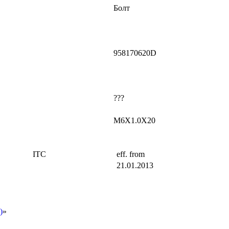
Болт
958170620D
???
M6X1.0X20
ITC
eff. from
21.01.2013
)
»