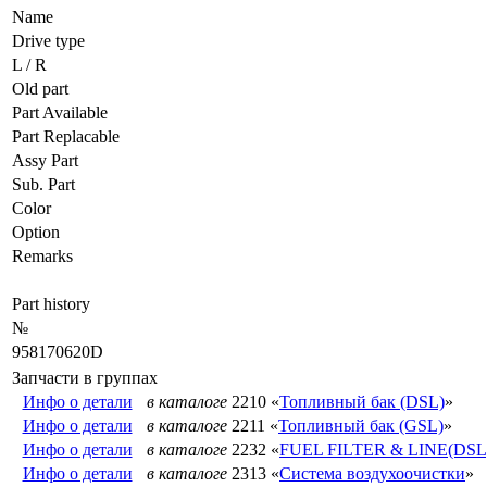
Name
Drive type
L / R
Old part
Part Available
Part Replacable
Assy Part
Sub. Part
Color
Option
Remarks
Part history
№
958170620D
Запчасти в группах
Инфо о детали
в каталоге
2210 «
Топливный бак (DSL)
»
Инфо о детали
в каталоге
2211 «
Топливный бак (GSL)
»
Инфо о детали
в каталоге
2232 «
FUEL FILTER & LINE(DSL
Инфо о детали
в каталоге
2313 «
Система воздухоочистки
»