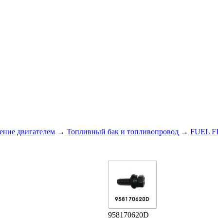
ение двигателем
→
Топливный бак и топливопровод
→
FUEL F
958170620D