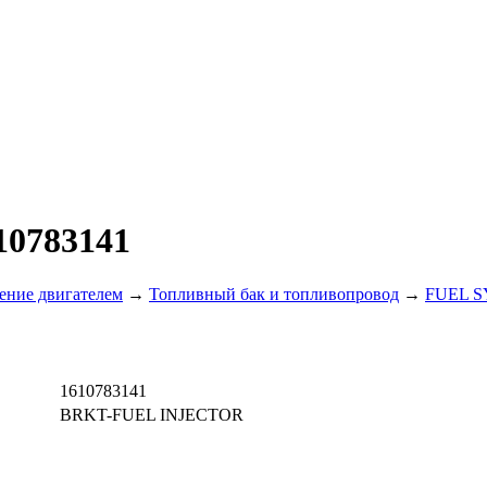
10783141
ение двигателем
→
Топливный бак и топливопровод
→
FUEL S
1610783141
BRKT-FUEL INJECTOR