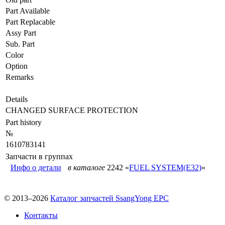
Part Available
Part Replacable
Assy Part
Sub. Part
Color
Option
Remarks
Details
CHANGED SURFACE PROTECTION
Part history
№
1610783141
Запчасти в группах
Инфо о детали
в каталоге
2242 «
FUEL SYSTEM(E32)
»
© 2013–2026
Каталог запчастей SsangYong EPC
Контакты