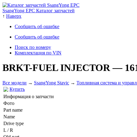
SsangYong EPC Каталог запчастей
↑
Наверх
Сообщить об ошибке
Сообщить об ошибке
Поиск по номеру
Комплектация по VIN
BRKT-FUEL INJECTOR
— 16
Все модели
→
SsangYong Stavic
→
Топливная система и управл
Купить
Информация о запчасти
Фото
Part name
Name
Drive type
L / R
Old part