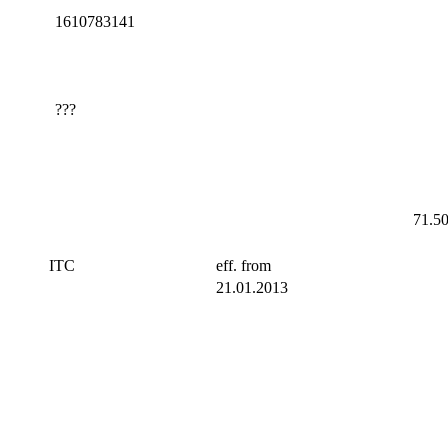
1610783141
???
71.5
ITC
eff. from
21.01.2013