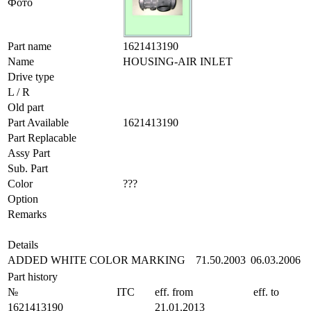
Фото
Part name
1621413190
Name
HOUSING-AIR INLET
Drive type
L / R
Old part
Part Available
1621413190
Part Replacable
Assy Part
Sub. Part
Color
???
Option
Remarks
Details
ADDED WHITE COLOR MARKING
71.50.2003
06.03.2006
Part history
№
ITC
eff. from
eff. to
1621413190
21.01.2013