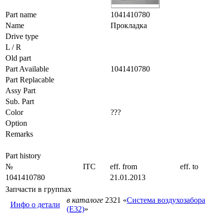
Part name
1041410780
Name
Прокладка
Drive type
L / R
Old part
Part Available
1041410780
Part Replacable
Assy Part
Sub. Part
Color
???
Option
Remarks
Part history
№
ITC
eff. from
eff. to
1041410780
21.01.2013
Запчасти в группах
в каталоге
2321 «
Система воздухозабора
Инфо о детали
(E32)
»