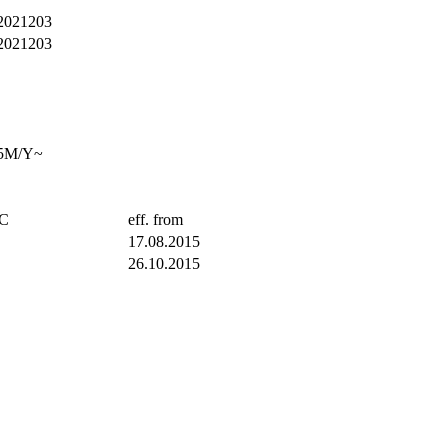
2021203
2021203
5M/Y~
TC
eff. from
17.08.2015
26.10.2015