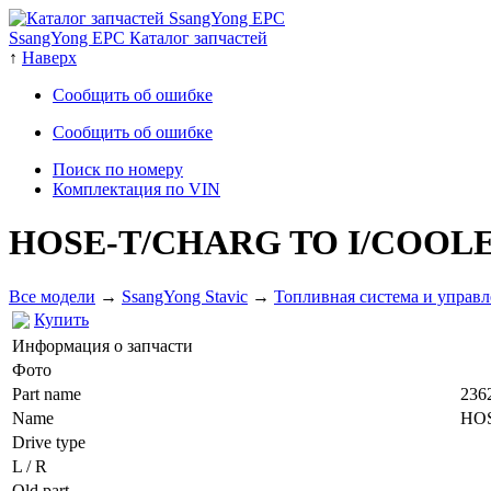
SsangYong EPC Каталог запчастей
↑
Наверх
Сообщить об ошибке
Сообщить об ошибке
Поиск по номеру
Комплектация по VIN
HOSE-T/CHARG TO I/COOL
Все модели
→
SsangYong Stavic
→
Топливная система и управл
Купить
Информация о запчасти
Фото
Part name
236
Name
HO
Drive type
L / R
Old part