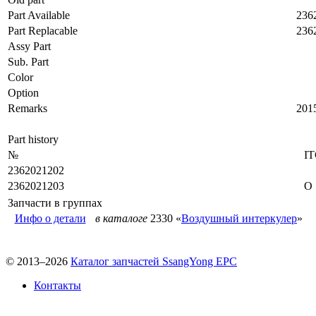
Part Available
236
Part Replacable
236
Assy Part
Sub. Part
Color
Option
Remarks
201
Part history
№
I
2362021202
2362021203
O
Запчасти в группах
Инфо о детали
в каталоге
2330 «
Воздушный интеркулер
»
© 2013–2026
Каталог запчастей SsangYong EPC
Контакты