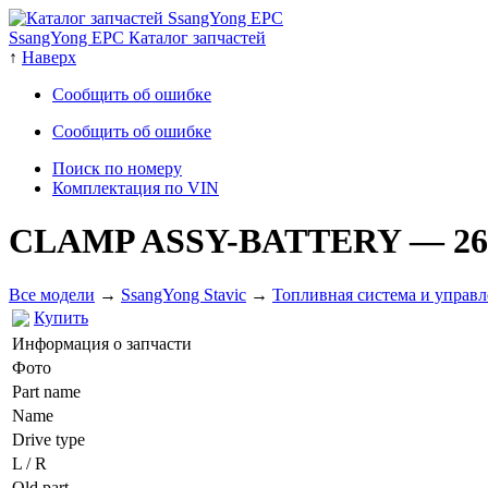
SsangYong EPC Каталог запчастей
↑
Наверх
Сообщить об ошибке
Сообщить об ошибке
Поиск по номеру
Комплектация по VIN
CLAMP ASSY-BATTERY
— 26
Все модели
→
SsangYong Stavic
→
Топливная система и управл
Купить
Информация о запчасти
Фото
Part name
Name
Drive type
L / R
Old part