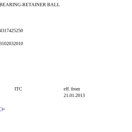
BEARING-RETAINER BALL
4317425250
3102032010
ITC
eff. from
21.01.2013
T)
»