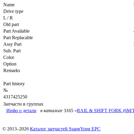
Name
Drive type
L / R
Old part
Part Available
Part Replacable
Assy Part
Sub. Part
Color
Option
Remarks
Part history
№
4317425250
Запчасти в группах
Инфо о детали
в каталоге
3165 «
RAIL & SHIFT FORK (6M/
© 2013–2026
Каталог запчастей SsangYong EPC