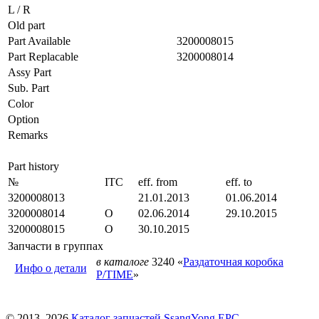
L / R
Old part
Part Available
3200008015
Part Replacable
3200008014
Assy Part
Sub. Part
Color
Option
Remarks
Part history
№
ITC
eff. from
eff. to
3200008013
21.01.2013
01.06.2014
3200008014
O
02.06.2014
29.10.2015
3200008015
O
30.10.2015
Запчасти в группах
в каталоге
3240 «
Раздаточная коробка
Инфо о детали
P/TIME
»
© 2013–2026
Каталог запчастей SsangYong EPC