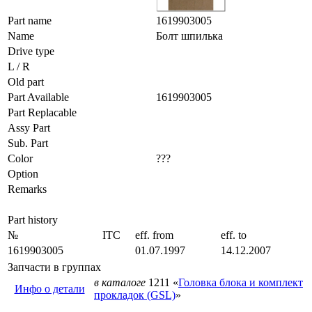
Part name
1619903005
Name
Болт шпилька
Drive type
L / R
Old part
Part Available
1619903005
Part Replacable
Assy Part
Sub. Part
Color
???
Option
Remarks
Part history
№
ITC
eff. from
eff. to
1619903005
01.07.1997
14.12.2007
Запчасти в группах
в каталоге
1211 «
Головка блока и комплект
Инфо о детали
прокладок (GSL)
»