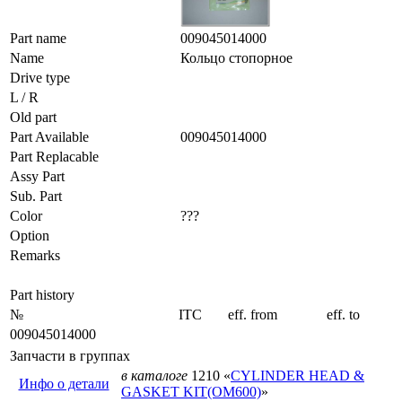
Part name
009045014000
Name
Кольцо стопорное
Drive type
L / R
Old part
Part Available
009045014000
Part Replacable
Assy Part
Sub. Part
Color
???
Option
Remarks
Part history
№
ITC
eff. from
eff. to
009045014000
Запчасти в группах
в каталоге
1210 «
CYLINDER HEAD &
Инфо о детали
GASKET KIT(OM600)
»