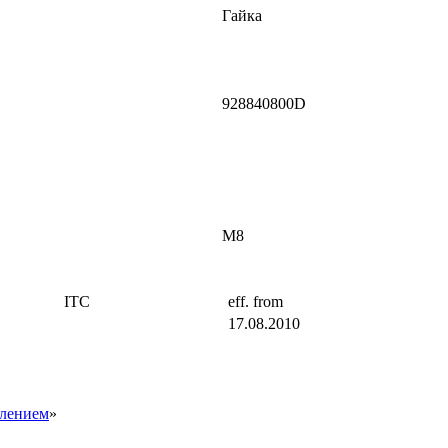
Гайка
928840800D
M8
ITC
eff. from
17.08.2010
плением
»