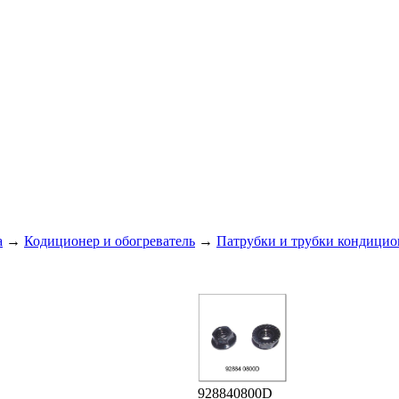
а
→
Кодиционер и обогреватель
→
Патрубки и трубки кондицио
928840800D