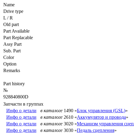
Name
Drive type
L / R
Old part
Part Available
Part Replacable
Assy Part
Sub. Part
Color
Option
Remarks
Part history
№
928840800D
Запчасти в группах
Инфо о детали
в каталоге
1490 «
Блок управления (GSL)
»
Инфо о детали
в каталоге
2610 «
Аккумулятор и провода
»
Инфо о детали
в каталоге
3020 «
Механизм управления сце
Инфо о детали
в каталоге
3030 «
Педаль сцепления
»