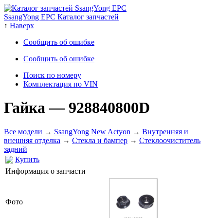
SsangYong EPC Каталог запчастей
↑
Наверх
Сообщить об ошибке
Сообщить об ошибке
Поиск по номеру
Комплектация по VIN
Гайка
— 928840800D
Все модели
→
SsangYong New Actyon
→
Внутренняя и
внешняя отделка
→
Стекла и бампер
→
Стеклоочиститель
задний
Купить
Информация о запчасти
Фото