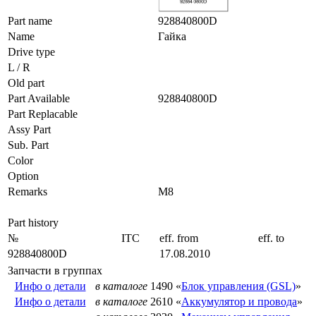
Part name
928840800D
Name
Гайка
Drive type
L / R
Old part
Part Available
928840800D
Part Replacable
Assy Part
Sub. Part
Color
Option
Remarks
M8
Part history
№
ITC
eff. from
eff. to
928840800D
17.08.2010
Запчасти в группах
Инфо о детали
в каталоге
1490 «
Блок управления (GSL)
»
Инфо о детали
в каталоге
2610 «
Аккумулятор и провода
»