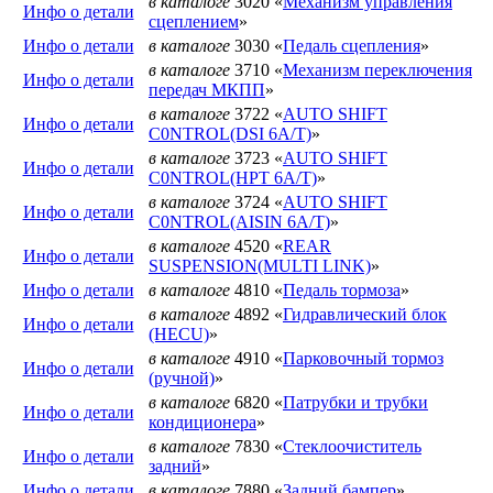
в каталоге
3020 «
Механизм управления
Инфо о детали
сцеплением
»
Инфо о детали
в каталоге
3030 «
Педаль сцепления
»
в каталоге
3710 «
Механизм переключения
Инфо о детали
передач МКПП
»
в каталоге
3722 «
AUTO SHIFT
Инфо о детали
C0NTROL(DSI 6A/T)
»
в каталоге
3723 «
AUTO SHIFT
Инфо о детали
C0NTROL(HPT 6A/T)
»
в каталоге
3724 «
AUTO SHIFT
Инфо о детали
C0NTROL(AISIN 6A/T)
»
в каталоге
4520 «
REAR
Инфо о детали
SUSPENSION(MULTI LINK)
»
Инфо о детали
в каталоге
4810 «
Педаль тормоза
»
в каталоге
4892 «
Гидравлический блок
Инфо о детали
(HECU)
»
в каталоге
4910 «
Парковочный тормоз
Инфо о детали
(ручной)
»
в каталоге
6820 «
Патрубки и трубки
Инфо о детали
кондиционера
»
в каталоге
7830 «
Стеклоочиститель
Инфо о детали
задний
»
Инфо о детали
в каталоге
7880 «
Задний бампер
»