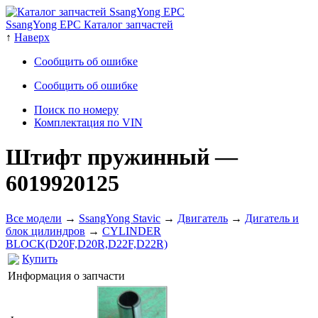
SsangYong EPC Каталог запчастей
↑
Наверх
Сообщить об ошибке
Сообщить об ошибке
Поиск по номеру
Комплектация по VIN
Штифт пружинный
—
6019920125
Все модели
→
SsangYong Stavic
→
Двигатель
→
Дигатель и
блок цилиндров
→
CYLINDER
BLOCK(D20F,D20R,D22F,D22R)
Купить
Информация о запчасти