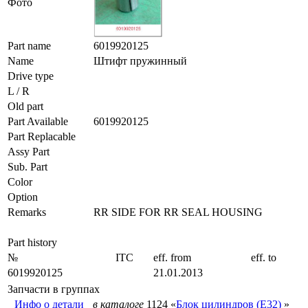
Фото
Part name
6019920125
Name
Штифт пружинный
Drive type
L / R
Old part
Part Available
6019920125
Part Replacable
Assy Part
Sub. Part
Color
Option
Remarks
RR SIDE FOR RR SEAL HOUSING
Part history
№
ITC
eff. from
eff. to
6019920125
21.01.2013
Запчасти в группах
Инфо о детали
в каталоге
1124 «
Блок цилиндров (E32)
»