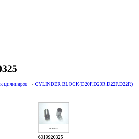
0325
ок цилиндров
→
CYLINDER BLOCK(D20F,D20R,D22F,D22R)
6019920325