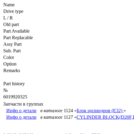
Name
Drive type
L / R
Old part
Part Available
Part Replacable
Assy Part
Sub. Part
Color
Option
Remarks
Part history
№
6019920325
Запчасти в группах
Инфо о детали
в каталоге
1124 «
Блок цилиндров (E32)
»
Инфо о детали
в каталоге
1127 «
CYLINDER BLOCK(D20F,D