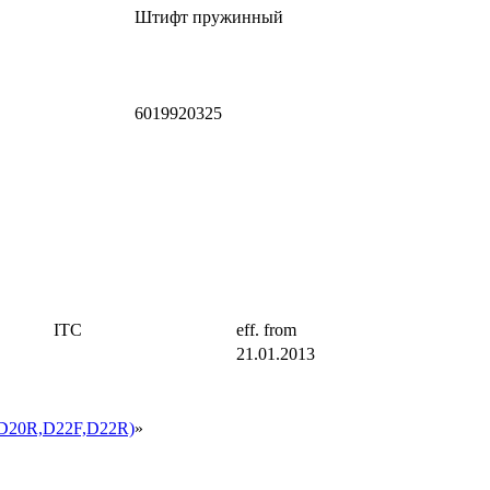
Штифт пружинный
6019920325
ITC
eff. from
21.01.2013
20R,D22F,D22R)
»