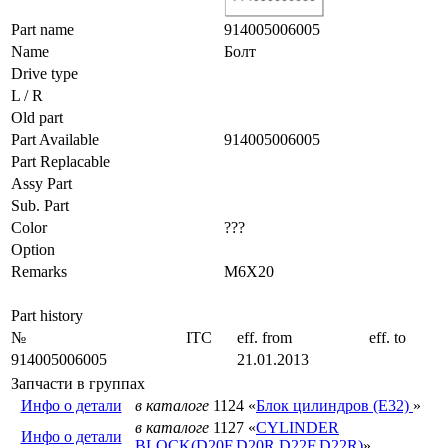
Part name
914005006005
Name
Болт
Drive type
L / R
Old part
Part Available
914005006005
Part Replacable
Assy Part
Sub. Part
Color
???
Option
Remarks
M6X20
Part history
№
ITC
eff. from
eff. to
914005006005
21.01.2013
Запчасти в группах
Инфо о детали
в каталоге
1124 «
Блок цилиндров (E32)
»
в каталоге
1127 «
CYLINDER
Инфо о детали
BLOCK(D20F,D20R,D22F,D22R)
»